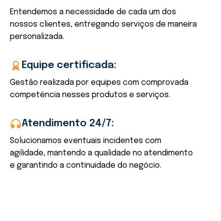
Entendemos a necessidade de cada um dos
A
nossos clientes, entregando serviços de maneira
e
personalizada.
b
c
f
Equipe certificada:
Gestão realizada por equipes com comprovada
competência nesses produtos e serviços.
E
a
Atendimento 24/7:
g
Solucionamos eventuais incidentes com
é
agilidade, mantendo a qualidade no atendimento
e garantindo a continuidade do negócio.
C
c
a