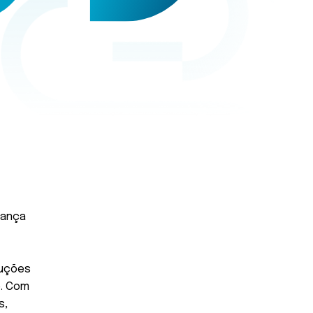
rança
luções
e. Com
s,