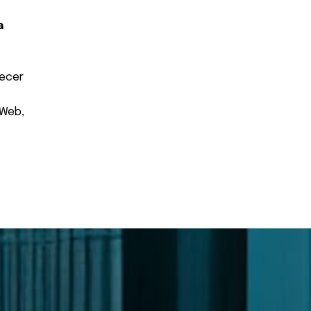
a
necer
 Web,