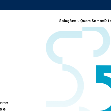
Soluções
Quem Somos
Dif
como
s e