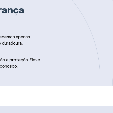
rança
rnecemos apenas
 duradoura,
.
ão e proteção. Eleve
 conosco.