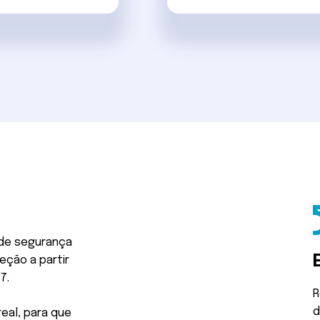
de segurança
ção a partir
7.
R
d
eal, para que