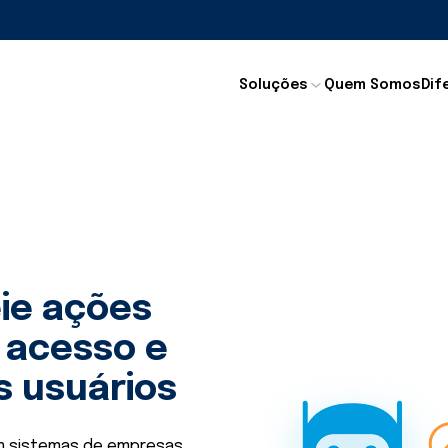
Soluções
Quem Somos
Dif
ie ações
o acesso e
s usuários
 em sistemas de empresas